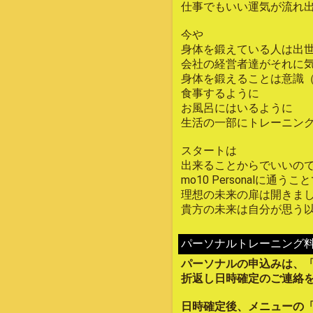
仕事でもいい運気が流れ
今や
身体を鍛えている人は出
会社の経営者達がそれに
身体を鍛えることは意識
食事するように
お風呂にはいるように
生活の一部にトレーニン
スタートは
出来ることからでいいの
mo10 Personalに通うこ
理想の未来の扉は開きま
貴方の未来は自分が思う
パーソナルトレーニング
パーソナルの申込みは、
折返し日時確定のご連絡
日時確定後、メニューの「