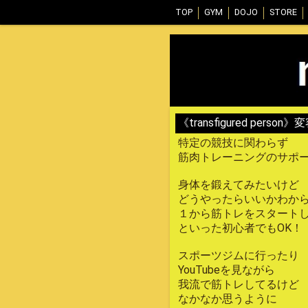
TOP
GYM
DOJO
STORE
《transfigured pers
特定の競技に関わらず
筋肉トレーニングのサポ
身体を鍛えてみたいけど
どうやったらいいかわか
１から筋トレをスタート
といった初心者でもOK！
スポーツジムに行ったり
YouTubeを見ながら
我流で筋トレしてるけど
なかなか思うように