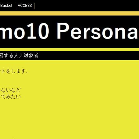
Basket
ACCESS
on》変容する人／対象者
ートをします。
らないなど
してみたい