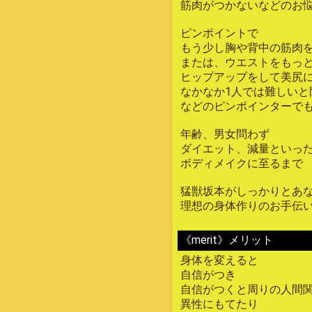
筋肉がつかないなどのお
ピンポイントで
もう少し胸や背中の筋肉
または、ウエストをもっ
ヒップアップをして美尻
なかなか1人では難しいと
などのピンポインターで
年齢、男女問わず
ダイエット、減量といっ
ボディメイクに至るまで
猛獣坂本がしっかりとあ
理想の身体作りのお手伝
《merit》メリット
身体を変えると
自信がつき
自信がつくと周りの人間
異性にもてたり